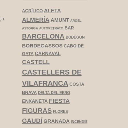
ALETA
ACRÍLICO
ça
ALMERÍA
AMUNT
ARGEL
e
BAR
ASTORGA
AUTORETRATO
BARCELONA
BODEGON
BORDEGASSOS
CABO DE
CARNAVAL
GATA
CASTELL
CASTELLERS DE
VILAFRANCA
COSTA
BRAVA
DELTA DEL EBRO
FIESTA
ENXANETA
FIGURAS
FLORES
GAUDÍ
GRANADA
INCENDIS