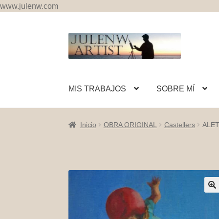
www.julenw.com
Ir
Ir
a
al
la
contenido
navegación
MIS TRABAJOS
SOBRE MÍ
Inicio
OBRA ORIGINAL
Castellers
ALET