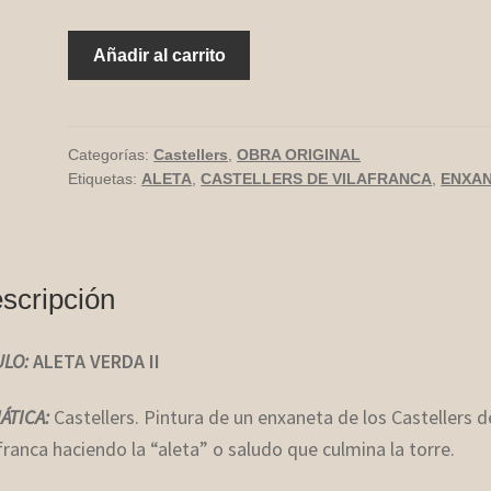
ALETA
Añadir al carrito
VERDA
PETIT
cantidad
Categorías:
Castellers
,
OBRA ORIGINAL
Etiquetas:
ALETA
,
CASTELLERS DE VILAFRANCA
,
ENXA
scripción
ULO:
ALETA VERDA II
ÁTICA:
Castellers. Pintura de un enxaneta de los Castellers d
franca haciendo la “aleta” o saludo que culmina la torre.