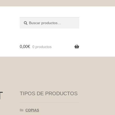
Buscar
Buscar
por:
0,00
€
0 productos
T
TIPOS DE PRODUCTOS
COPIAS