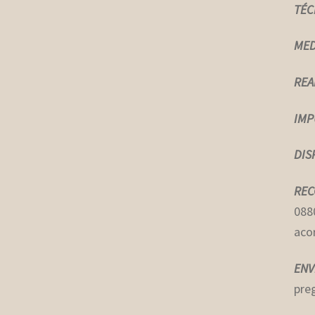
TÉC
MED
REA
IMP
DIS
REC
0880
aco
ENV
pre