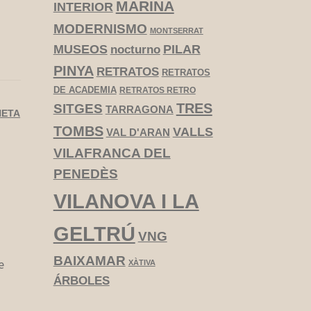
MARINA
INTERIOR
MODERNISMO
MONTSERRAT
MUSEOS
PILAR
nocturno
PINYA
RETRATOS
RETRATOS
DE ACADEMIA
RETRATOS RETRO
TRES
SITGES
TARRAGONA
NETA
TOMBS
VALLS
VAL D'ARAN
VILAFRANCA DEL
PENEDÈS
VILANOVA I LA
GELTRÚ
VNG
BAIXAMAR
e
XÀTIVA
ÁRBOLES